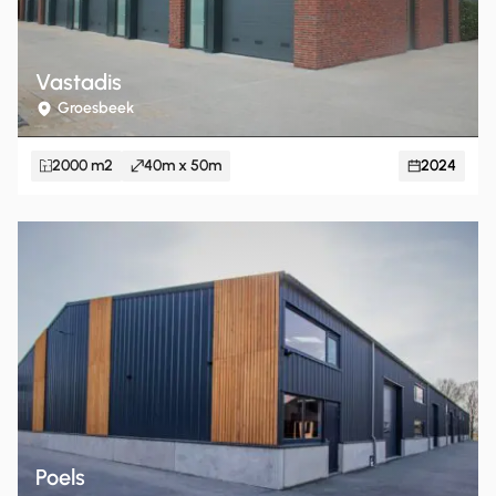
Vastadis
Groesbeek
2000 m2
40m x 50m
2024
Poels