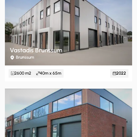
Vastadis Brunssum
Brunssum
2600 m2
40m x 65m
2022