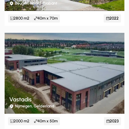
Beugen, Noord-Brabant
2800 m2
40m x 70m
2022
Vastadis
Nijmegen, Gelderland
2000 m2
40m x 50m
2023