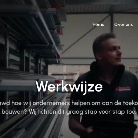
Home
Over ons
Werkwijze
uwd hoe wij ondernemers helpen om aan de toeko
bouwen? Wij lichten dit graag stap voor stap toe.