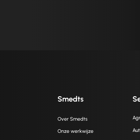
Smedts
Se
Agr
Over Smedts
Au
Onze werkwijze