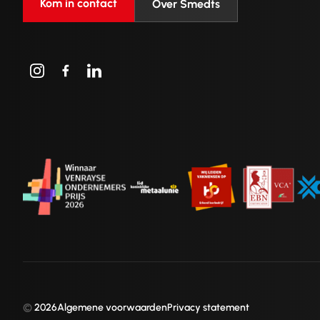
Kom in contact
Over Smedts
©
2026
Algemene voorwaarden
Privacy statement