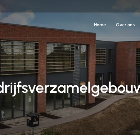
Home
Over ons
drijfsverzamelgebou