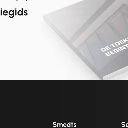
tiegids
Smedts
Se