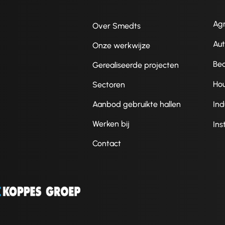
Agr
Over Smedts
Au
Onze werkwijze
Be
Gerealiseerde projecten
Ho
Sectoren
Aanbod gebruikte hallen
Ind
Werken bij
Ins
Contact