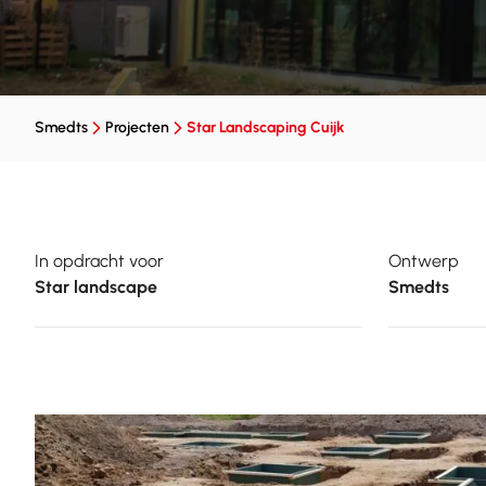
Smedts
Projecten
Star Landscaping Cuijk
In opdracht voor
Ontwerp
Star landscape
Smedts