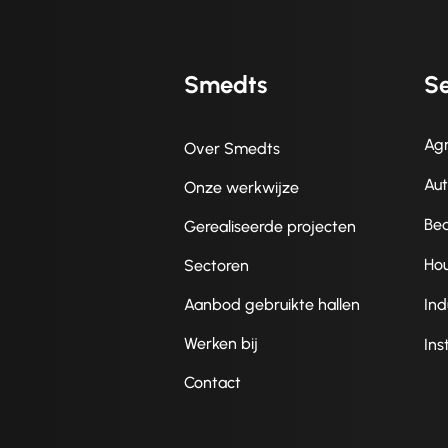
Smedts
Se
Agr
Over Smedts
Au
Onze werkwijze
Be
Gerealiseerde projecten
Ho
Sectoren
Aanbod gebruikte hallen
Ind
Werken bij
Ins
Contact