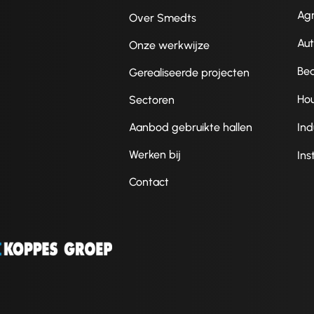
Agr
Over Smedts
Au
Onze werkwijze
Be
Gerealiseerde projecten
Ho
Sectoren
Aanbod gebruikte hallen
Ind
Werken bij
Ins
Contact