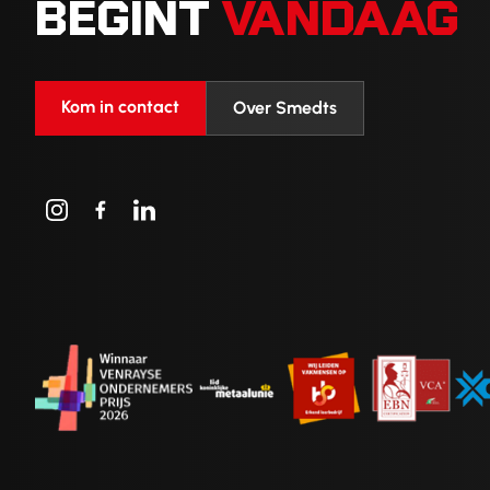
BEGINT
VANDAAG
Kom in contact
Over Smedts