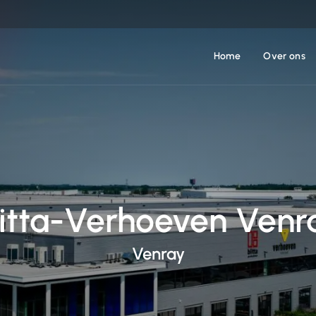
Home
Over ons
litta-Verhoeven Venr
Venray