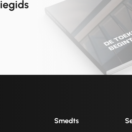
tiegids
Smedts
Se