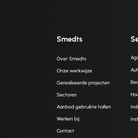
Smedts
Se
Agr
Over Smedts
Au
Onze werkwijze
Be
Gerealiseerde projecten
Ho
Sectoren
Aanbod gebruikte hallen
Ind
Werken bij
Ins
Contact